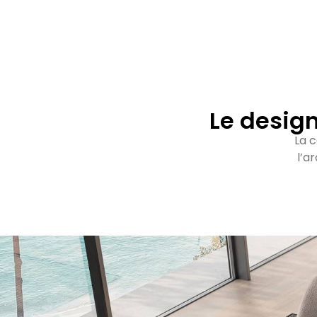
Le design
La c
l’a