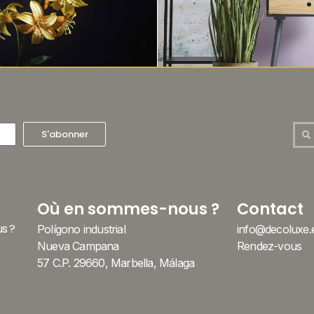
S'abonner
Où en sommes-nous ?
Contact
s ?
Polígono industrial
info@decoluxe.
Nueva Campana
Rendez-vous
57 C.P. 29660, Marbella, Málaga