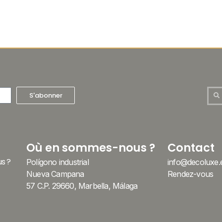
S'abonner
Où en sommes-nous ?
Contact
s ?
Polígono industrial
info@decoluxe.
Nueva Campana
Rendez-vous
57 C.P. 29660, Marbella, Málaga