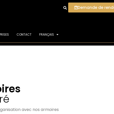
Demande de rend
PRISES
CONTACT
FRANÇAIS
ires
ré
organisation avec nos armoires