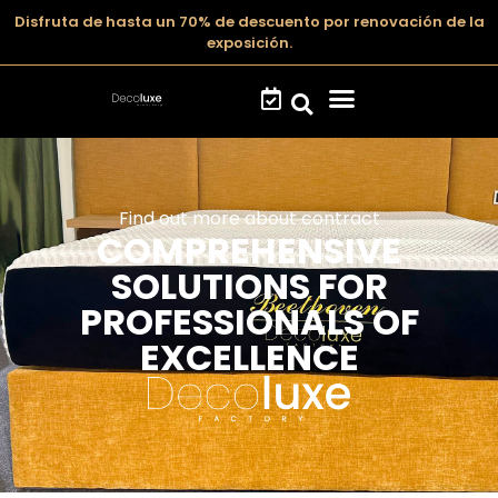
Disfruta de hasta un 70% de descuento por renovación de la
exposición.
Find out more about contract
COMPREHENSIVE
SOLUTIONS FOR
PROFESSIONALS OF
EXCELLENCE