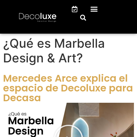
¿Qué es Marbella
Design & Art?
Mercedes Arce explica el
espacio de Decoluxe para
Decasa