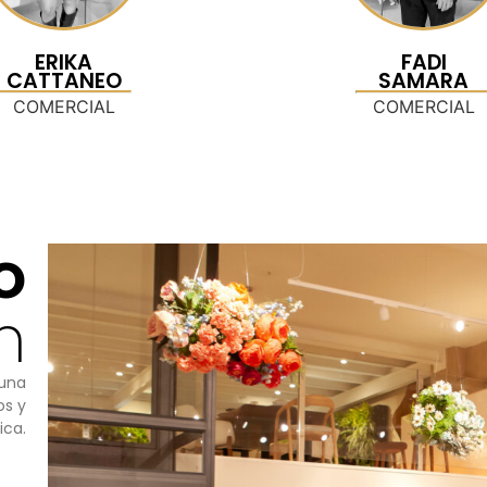
ERIKA
FADI
CATTANEO
SAMARA
COMERCIAL
COMERCIAL
o
m
 una
os y
ica.