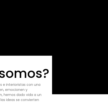
somos?
e interioristas con una
ren, emocionen y
ón, hemos dado vida a un
las ideas se convierten