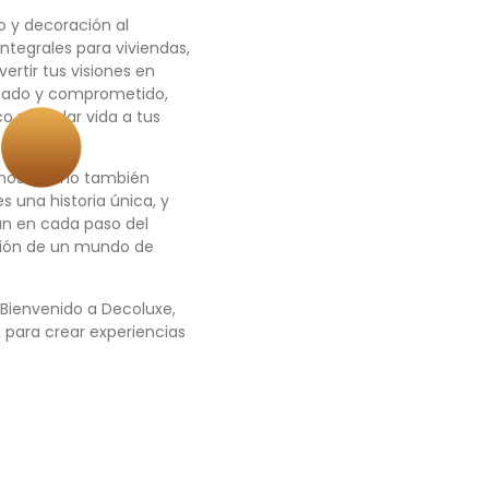
o y decoración al
integrales para viviendas,
ertir tus visiones en
icado y comprometido,
o para dar vida a tus
mosos, sino también
s una historia única, y
án en cada paso del
ación de un mundo de
¡Bienvenido a Decoluxe,
n para crear experiencias