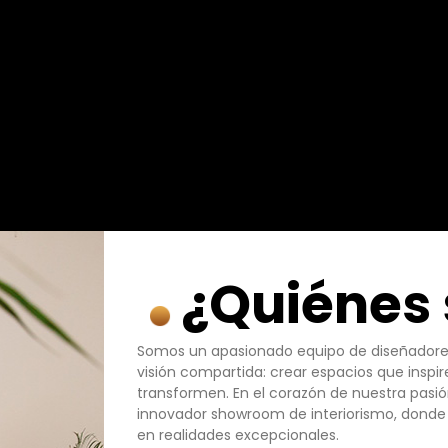
¿Quiénes
Somos un apasionado equipo de diseñadores 
visión compartida: crear espacios que inspi
transformen. En el corazón de nuestra pasi
innovador showroom de interiorismo, donde 
en realidades excepcionales.