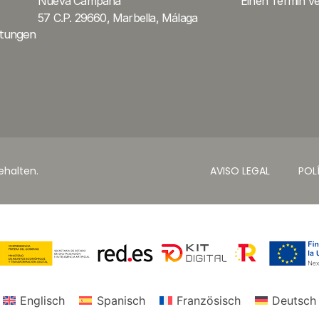
Nueva Campana
Einen Termin v
57 C.P. 29660, Marbella, Málaga
stungen
ehalten.
AVISO LEGAL
POL
Englisch
Spanisch
Französisch
Deutsch