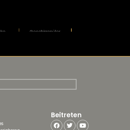
nke
Geschirrspüler
Beitreten
es