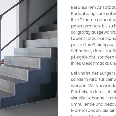
Bei unserem Ansatz z
Bodenbelag zum solide
Ihre Träume gebaut w
poliertem Holz bis zu 
sorgfältig ausgewählt,
Lebensstil zu harmoni
perfektes Gleichgewic
Schönheit, damit Ihr B
pflegeleicht, sondern
Ihres Geschmacks und I
Bei uns ist der Bürger
sondern wird zur Lein
werden. Wir verwandel
Erlebnis, in dem sich 
visuelle Schönheit mi
umhüllende und beza
Marmorböden, die ein